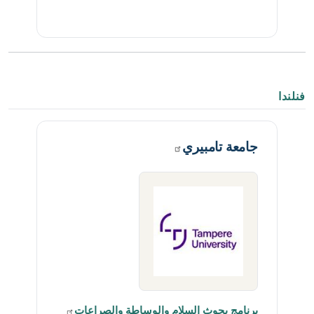
فنلندا
جامعة
تامبيري
برنامج بحوث السلام والوساطة
والصراعات