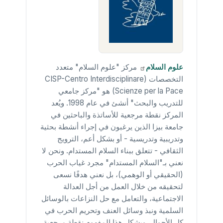
علوم
السلام
مركز "علوم السلام" متعدد
التخصصات (CISP-Centro Interdisciplinare
Scienze per la Pace) هو "مركز جامعي
للتدريب والبحث" أنشئ في عام 1998. ويُعد
المركز نقطة مرجعية للأساتذة والباحثين في
جامعة بيزا الذين يرغبون في إجراء أنشطة بحثية
وتدريبية وتدريسية - أو بشكل أعم، الترويج
الثقافي - تتعلق ببناء السلام المستدام. ونحن لا
نعني بـ"السلام المستدام" مجرد غياب الحرب
(الحقيقي أو الوهمي)، بل نعني هدفًا نسعى
لتحقيقه من خلال العمل من أجل العدالة
الاجتماعية، والتعامل مع حل النزاعات بالوسائل
السلمية ونبذ وسائل العنف وتحريم الحرب في
كل الأحوال. ويشكل هذا المفهوم نقطة مرجعية