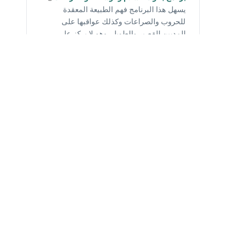
يسهل هذا البرنامج فهم الطبيعة المعقدة
للحروب والصراعات وكذلك عواقبها على
المديين القصير والطويل. وهو لا يركز على
دراسة النزاعات فحسب، بل يركز في المقام
الأول على تحولها وعلى شروط التغيير
السلمي. فهو يبحث، على سبيل المثال، كيف
تؤدي النزاعات العنيفة والتمييز العرقي والديني
وانتهاكات حقوق اﻹنسان إلى التشرد القسري
وكيف يمكن لمختلف الجهات الفاعلة أن
تستجيب لهذه الحاﻻت المتأزمة.
كوستاريكا
جامعة
السلام