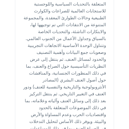
المتعلقة بالتحديات السياسية واللوجستية
للاستجابات العالمية للصراعات والكوارث
الطبيعية وحالات الطوارئ المعقدة، والمجموعة
المتنوعة من الانتقادات التي تم توجيهها لها،
والابتكارات الناشئة، والتحديات الخاصة
بالسياق وجداول الأعمال من الجنوب العالمي.
وتتناول الوحدة الأساسية الاتجاهات التجريبية
وصعوبات جمع البيانات وأهمية التصنيف
والحدود لمسائل العنف. ثم ينتقل إلى عرض
النظريات التأسيسية حول الصراع والعنف، بما
في ذلك المنظورات الجنسانية، والمناقشات
حول أصول العنف البشري (المصادر
الأنثروبولوجية والتاريخية والنفسية للعنف) ودور
العنف في التغيير التاريخي. ثم ينتقل التركيز
بعد ذلك إلى وسائل العنف وآلياته وعلاماته، بما
في ذلك الموضوعات المتعلقة بالحدود
واقتصاديات الحرب وعدم المساواة والأرض
والبيئة. ويوفر ذلك الأساس لتحليل التدخلات
في الصراع العنيف بما في ذلك المساعدات