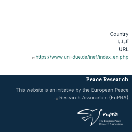
Country
ألمانيا
URL
https://www.uni-due.de/inef/index_en.php
Peace Research
This website is an initiative by the
European Peace
.
Research Association
(EuPRA)