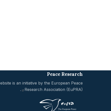
Peace Research
ebsite is an initiative by the
European Peace
.
Research Association
(EuPRA)