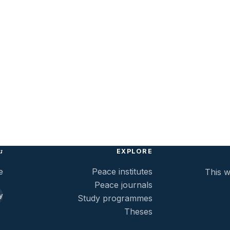
EXPLORE
ت
e
Peace institutes
This w
Peace journals
y
Study programmes
Theses