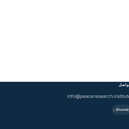
واصل
info@peaceresearch.institut
Bluesk